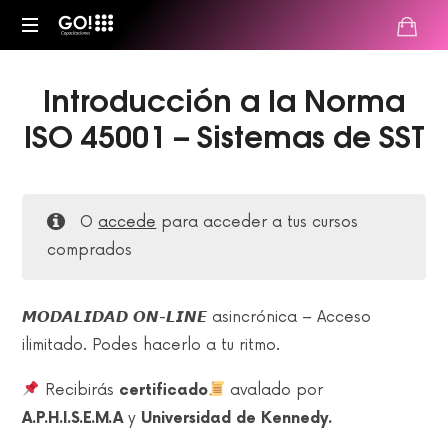
Go!
Capacitaciones
Introducción a la Norma
ISO 45001 – Sistemas de SST
O
accede
para acceder a tus cursos
comprados
𝙈𝙊𝘿𝘼𝙇𝙄𝘿𝘼𝘿 𝙊𝙉-𝙇𝙄𝙉𝙀 asincrónica – Acceso
ilimitado. Podes hacerlo a tu ritmo.
Recibirás
certificado
avalado por
A.P.H.I.S.E.M.A
y
Universidad de Kennedy.