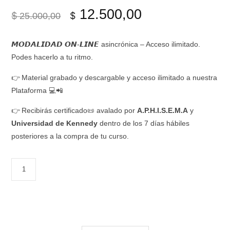
El
El
12.500,00
$
$
25.000,00
precio
precio
𝙈𝙊𝘿𝘼𝙇𝙄𝘿𝘼𝘿 𝙊𝙉-𝙇𝙄𝙉𝙀 asincrónica – Acceso ilimitado.
Podes hacerlo a tu ritmo.
original
actual
👉 Material grabado y descargable y acceso ilimitado a nuestra
era:
es:
Plataforma 💻📲
👉 Recibirás certificado📜 avalado por
A.P.H.I.S.E.M.A
y
$ 25.000,00.
$ 12.500,00.
Universidad de Kennedy
dentro de los 7 días hábiles
posteriores a la compra de tu curso.
ELABORACIÓN
DE
PROGRAMAS
DE
SEGURIDAD
Y
ATS