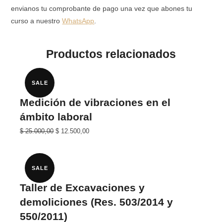
envianos tu comprobante de pago una vez que abones tu
curso a nuestro
WhatsApp
.
Productos relacionados
SALE
Medición de vibraciones en el
ámbito laboral
El
El
$
25.000,00
$
12.500,00
precio
precio
original
actual
era:
es:
$ 25.000,00.
$ 12.500,00.
SALE
Taller de Excavaciones y
demoliciones (Res. 503/2014 y
550/2011)