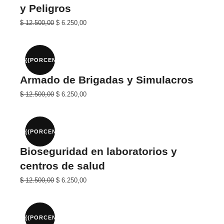
y Peligros
El
El
$
12.500,00
$
6.250,00
precio
precio
original
actual
era:
es:
$ 25.000,00.
$ 12.500,00.
{{PORCENTAJE}}%
Armado de Brigadas y Simulacros
El
El
$
12.500,00
$
6.250,00
precio
precio
original
actual
era:
es:
$ 25.000,00.
$ 12.500,00.
{{PORCENTAJE}}%
Bioseguridad en laboratorios y
centros de salud
El
El
$
12.500,00
$
6.250,00
precio
precio
original
actual
era:
es:
$ 25.000,00.
$ 12.500,00.
{{PORCENTAJE}}%