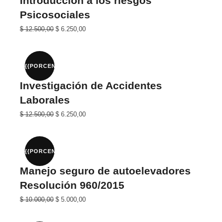
Introducción a los riesgos
Psicosociales
El
El
$
12.500,00
$
6.250,00
precio
precio
original
actual
era:
es:
$ 25.000,00.
$ 12.500,00.
{{PORCENTAJE}}%
Investigación de Accidentes
Laborales
El
El
$
12.500,00
$
6.250,00
precio
precio
original
actual
era:
es:
$ 25.000,00.
$ 12.500,00.
{{PORCENTAJE}}%
Manejo seguro de autoelevadores
Resolución 960/2015
El
El
$
10.000,00
$
5.000,00
precio
precio
original
actual