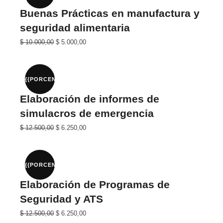
Buenas Prácticas en manufactura y
seguridad alimentaria
El
El
$
10.000,00
$
5.000,00
precio
precio
original
actual
era:
es:
$ 20.000,00.
$ 10.000,00.
{{PORCENTAJE}}%
Elaboración de informes de
simulacros de emergencia
El
El
$
12.500,00
$
6.250,00
precio
precio
original
actual
era:
es:
$ 25.000,00.
$ 12.500,00.
{{PORCENTAJE}}%
Elaboración de Programas de
Seguridad y ATS
El
El
$
12.500,00
$
6.250,00
precio
precio