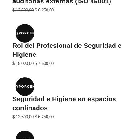
auditorías externas (ISO 45001)
El
El
$
12.500,00
$
6.250,00
precio
precio
original
actual
era:
es:
$ 25.000,00.
$ 12.500,00.
{{PORCENTAJE}}%
Rol del Profesional de Seguridad e
Higiene
El
El
$
15.000,00
$
7.500,00
precio
precio
original
actual
era:
es:
$ 30.000,00.
$ 15.000,00.
{{PORCENTAJE}}%
Seguridad e Higiene en espacios
confinados
El
El
$
12.500,00
$
6.250,00
precio
precio
original
actual
era:
es:
$ 25.000,00.
$ 12.500,00.