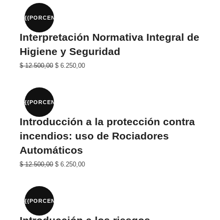
era:
es:
$ 20.000,00.
$ 10.000,00.
{{PORCENTAJE}}%
Interpretación Normativa Integral de
Higiene y Seguridad
El
El
$
12.500,00
$
6.250,00
precio
precio
original
actual
era:
es:
$ 25.000,00.
$ 12.500,00.
{{PORCENTAJE}}%
Introducción a la protección contra
incendios: uso de Rociadores
Automáticos
El
El
$
12.500,00
$
6.250,00
precio
precio
original
actual
era:
es:
$ 25.000,00.
$ 12.500,00.
{{PORCENTAJE}}%