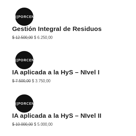
original
actual
era:
es:
$ 25.000,00.
$ 12.500,00.
{{PORCENTAJE}}%
Gestión Integral de Residuos
El
El
$
12.500,00
$
6.250,00
precio
precio
original
actual
era:
es:
$ 25.000,00.
$ 12.500,00.
{{PORCENTAJE}}%
IA aplicada a la HyS – NIvel I
El
El
$
7.500,00
$
3.750,00
precio
precio
original
actual
era:
es:
$ 15.000,00.
$ 7.500,00.
{{PORCENTAJE}}%
IA aplicada a la HyS – NIvel II
El
El
$
10.000,00
$
5.000,00
precio
precio
original
actual