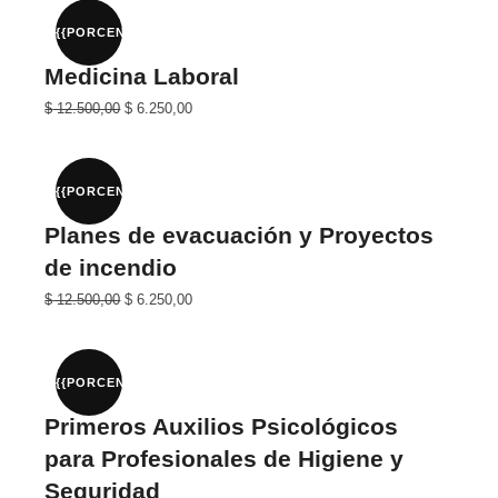
era:
es:
$ 20.000,00.
$ 10.000,00.
{{PORCENTAJE}}%
Medicina Laboral
El
El
$
12.500,00
$
6.250,00
precio
precio
original
actual
era:
es:
$ 25.000,00.
$ 12.500,00.
{{PORCENTAJE}}%
Planes de evacuación y Proyectos
de incendio
El
El
$
12.500,00
$
6.250,00
precio
precio
original
actual
era:
es:
$ 25.000,00.
$ 12.500,00.
{{PORCENTAJE}}%
Primeros Auxilios Psicológicos
para Profesionales de Higiene y
Seguridad