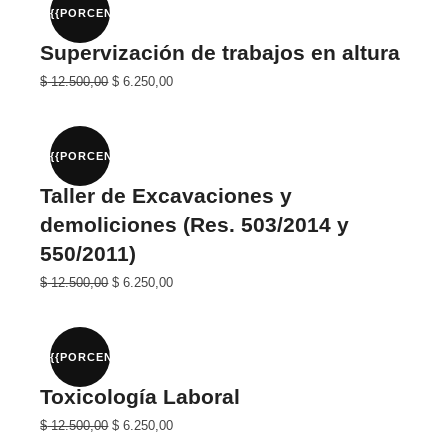
$ 25.000,00.
$ 12.500,00.
{{PORCENTAJE}}%
Supervización de trabajos en altura
El
El
$
12.500,00
$
6.250,00
precio
precio
original
actual
era:
es:
$ 25.000,00.
$ 12.500,00.
{{PORCENTAJE}}%
Taller de Excavaciones y
demoliciones (Res. 503/2014 y
550/2011)
El
El
$
12.500,00
$
6.250,00
precio
precio
original
actual
era:
es:
$ 25.000,00.
$ 12.500,00.
{{PORCENTAJE}}%
Toxicología Laboral
El
El
$
12.500,00
$
6.250,00
precio
precio