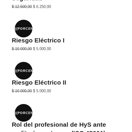
El
El
$
12.500,00
$
6.250,00
precio
precio
original
actual
era:
es:
$ 25.000,00.
$ 12.500,00.
{{PORCENTAJE}}%
Riesgo Eléctrico I
El
El
$
10.000,00
$
5.000,00
precio
precio
original
actual
era:
es:
$ 20.000,00.
$ 10.000,00.
{{PORCENTAJE}}%
Riesgo Eléctrico II
El
El
$
10.000,00
$
5.000,00
precio
precio
original
actual
era:
es:
$ 20.000,00.
$ 10.000,00.
{{PORCENTAJE}}%
Rol del profesional de HyS ante