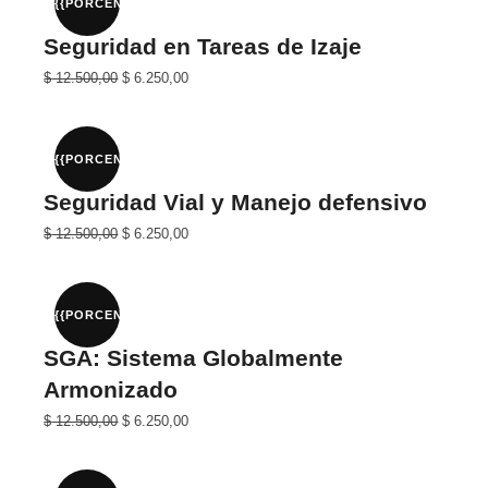
{{PORCENTAJE}}%
Seguridad en Tareas de Izaje
El
El
$
12.500,00
$
6.250,00
precio
precio
original
actual
era:
es:
$ 25.000,00.
$ 12.500,00.
{{PORCENTAJE}}%
Seguridad Vial y Manejo defensivo
El
El
$
12.500,00
$
6.250,00
precio
precio
original
actual
era:
es:
$ 25.000,00.
$ 12.500,00.
{{PORCENTAJE}}%
SGA: Sistema Globalmente
Armonizado
El
El
$
12.500,00
$
6.250,00
precio
precio
original
actual
era:
es: