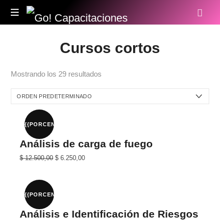
Go!
Capacitaciones
Cursos cortos
Mostrando los 29 resultados
{{PORCENTAJE}}%
Análisis de carga de fuego
El
El
$
12.500,00
$
6.250,00
precio
precio
original
actual
era:
es:
$ 25.000,00.
$ 12.500,00.
{{PORCENTAJE}}%
Análisis e Identificación de Riesgos