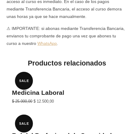
acceso al curso es inmediato. En el caso de los pagos
mediante Transferencia Bancaria, el acceso al curso demora
unas horas ya que se hace manualmente.
⚠ IMPORTANTE: si abonas mediante Transferencia Bancaria,
envianos tu comprobante de pago una vez que abones tu
curso a nuestro
WhatsApp
.
Productos relacionados
SALE
Medicina Laboral
El
El
$
25.000,00
$
12.500,00
precio
precio
original
actual
era:
es:
$ 25.000,00.
$ 12.500,00.
SALE