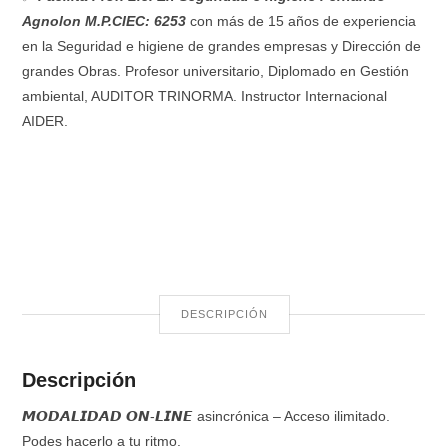
$ 25.000,00.
$ 12.500,00.
Agnolon M.P.CIEC: 6253
con más de 15 años de experiencia
en la Seguridad e higiene de grandes empresas y Dirección de
grandes Obras. Profesor universitario, Diplomado en Gestión
ambiental, AUDITOR TRINORMA. Instructor Internacional
AIDER.
SGA:
SISTEMA
GLOBALMENTE
ARMONIZADO
CANTIDAD
DESCRIPCIÓN
Descripción
𝙈𝙊𝘿𝘼𝙇𝙄𝘿𝘼𝘿 𝙊𝙉-𝙇𝙄𝙉𝙀 asincrónica – Acceso ilimitado.
Podes hacerlo a tu ritmo.