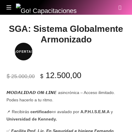
Go!
Capacitaciones
SGA: Sistema Globalmente
Armonizado
¡OFERTA!
El
El
12.500,00
$
$
25.000,00
precio
precio
𝙈𝙊𝘿𝘼𝙇𝙄𝘿𝘼𝘿 𝙊𝙉-𝙇𝙄𝙉𝙀 asincrónica – Acceso ilimitado.
Podes hacerlo a tu ritmo.
original
actual
📌 Recibirás
certificado
📜 avalado por
A.P.H.I.S.E.M.A
y
era:
es:
Universidad de Kennedy.
✅
Facilita Prof. Lic. En Seguridad e higiene Fernando