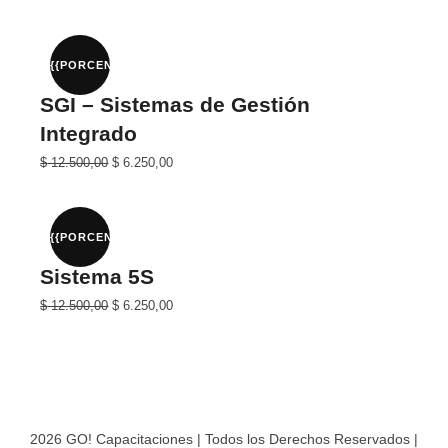
precio
precio
original
actual
era:
es:
$ 35.000,00.
$ 17.500,00.
{{PORCENTAJE}}%
SGI – Sistemas de Gestión
Integrado
El
El
$
12.500,00
$
6.250,00
precio
precio
original
actual
era:
es:
$ 25.000,00.
$ 12.500,00.
{{PORCENTAJE}}%
Sistema 5S
El
El
$
12.500,00
$
6.250,00
precio
precio
original
actual
era:
es:
$ 25.000,00.
$ 12.500,00.
2026 GO! Capacitaciones | Todos los Derechos Reservados |