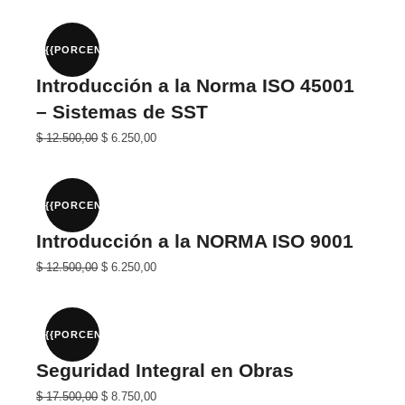
original
actual
era:
es:
$ 30.000,00.
$ 15.000,00.
{{PORCENTAJE}}%
Introducción a la Norma ISO 45001
– Sistemas de SST
El
El
$
12.500,00
$
6.250,00
precio
precio
original
actual
era:
es:
$ 25.000,00.
$ 12.500,00.
{{PORCENTAJE}}%
Introducción a la NORMA ISO 9001
El
El
$
12.500,00
$
6.250,00
precio
precio
original
actual
era:
es:
$ 25.000,00.
$ 12.500,00.
{{PORCENTAJE}}%
Seguridad Integral en Obras
El
El
$
17.500,00
$
8.750,00