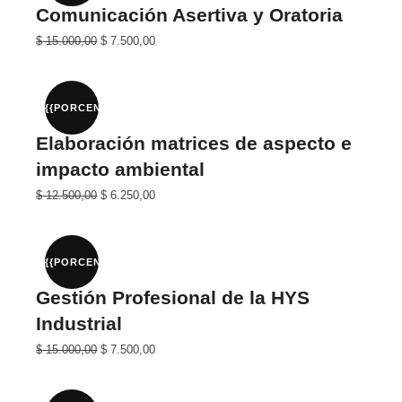
Comunicación Asertiva y Oratoria
El
El
$
15.000,00
$
7.500,00
precio
precio
original
actual
era:
es:
$ 30.000,00.
$ 15.000,00.
{{PORCENTAJE}}%
Elaboración matrices de aspecto e
impacto ambiental
El
El
$
12.500,00
$
6.250,00
precio
precio
original
actual
era:
es:
$ 25.000,00.
$ 12.500,00.
{{PORCENTAJE}}%
Gestión Profesional de la HYS
Industrial
El
El
$
15.000,00
$
7.500,00
precio
precio
original
actual
era:
es: