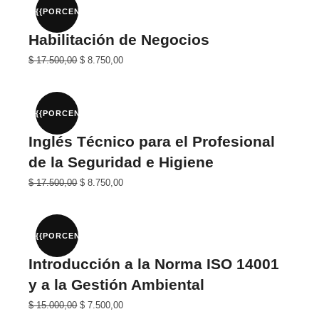
$ 30.000,00.
$ 15.000,00.
{{PORCENTAJE}}%
Habilitación de Negocios
El
El
$
17.500,00
$
8.750,00
precio
precio
original
actual
era:
es:
$ 35.000,00.
$ 17.500,00.
{{PORCENTAJE}}%
Inglés Técnico para el Profesional
de la Seguridad e Higiene
El
El
$
17.500,00
$
8.750,00
precio
precio
original
actual
era:
es:
$ 35.000,00.
$ 17.500,00.
{{PORCENTAJE}}%
Introducción a la Norma ISO 14001
y a la Gestión Ambiental
El
El
$
15.000,00
$
7.500,00
precio
precio