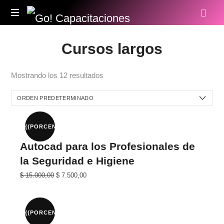
Go!
Capacitaciones
Cursos largos
Mostrando los 12 resultados
{{PORCENTAJE}}%
Autocad para los Profesionales de
la Seguridad e Higiene
El
El
$
15.000,00
$
7.500,00
precio
precio
original
actual
era:
es:
$ 30.000,00.
$ 15.000,00.
{{PORCENTAJE}}%